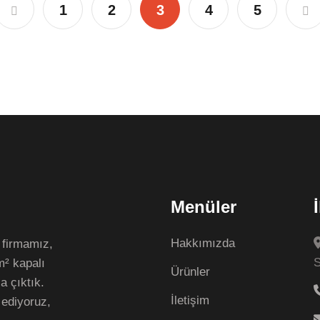
1
2
3
4
5
Menüler
Hakkımızda
 firmamız,
S
m² kapalı
Ürünler
a çıktık.
İletişim
ediyoruz,