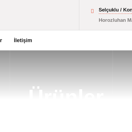
Selçuklu / Ko
Horozluhan Ma
r
İletişim
Ürünler