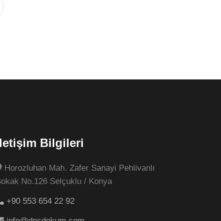
İletişim Bilgileri
Horozluhan Mah. Zafer Sanayi Pehlivanlı
okak No.126 Selçuklu / Konya
+90 553 654 22 92
info@dnsdokum.com